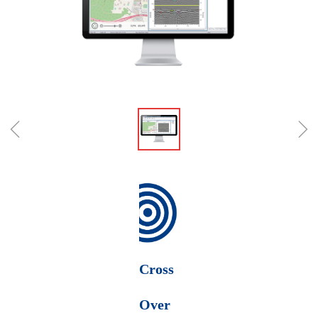
ꁆ
ꁇ
Cross
Over